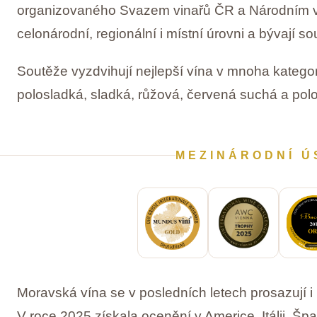
organizovaného Svazem vinařů ČR a Národním vi
celonárodní, regionální i místní úrovni a bývají so
Soutěže vyzdvihují nejlepší vína v mnoha kategor
polosladká, sladká, růžová, červená suchá a polo
MEZINÁRODNÍ Ú
Moravská vína se v posledních letech prosazují i
V roce 2025 získala ocenění v Americe, Itálii, 