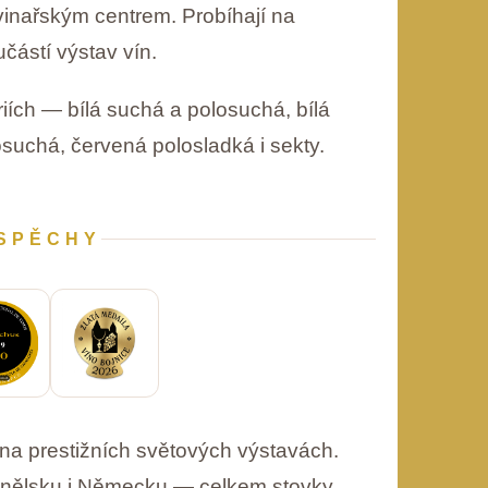
nařským centrem. Probíhají na
učástí výstav vín.
iích — bílá suchá a polosuchá, bílá
suchá, červená polosladká i sekty.
SPĚCHY
 na prestižních světových výstavách.
Španělsku i Německu — celkem stovky