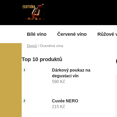
Přejít
na
obsah
Bílé víno
Červené víno
Růžové 
Domů
/
Oceněná vína
P
Top 10 produktů
o
s
Dárkový poukaz na
t
degustaci vín
r
590 Kč
a
n
n
Cuvée NERO
215 Kč
í
p