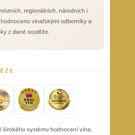
ístních, regionálních, národních i
o hodnoceno vinařskými odborníky a
pky z dané soutěže.
TĚŽE
í širokého systému hodnocení vína,