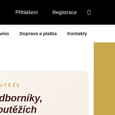
Přihlášení
Registrace
NÁKUPNÍ
KOŠÍK
 víno
Doprava a platba
Kontakty
O nás
OUTĚŽE
dborníky,
outěžích