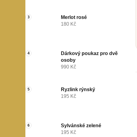
a
n
Merlot rosé
e
180 Kč
l
Dárkový poukaz pro dvě
osoby
990 Kč
Ryzlink rýnský
195 Kč
Sylvánské zelené
195 Kč