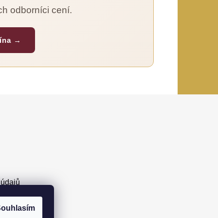
ch odborníci cení.
vína →
 údajů
ouhlasím