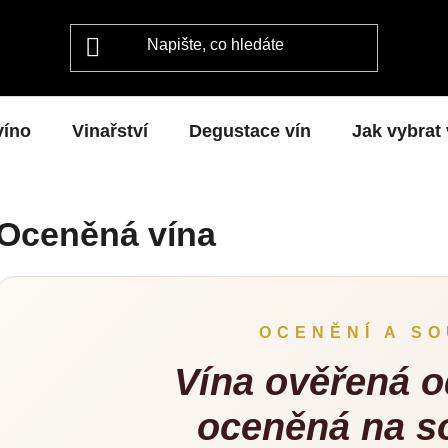
víno
Vinařství
Degustace vín
Jak vybrat
Oceněná vína
OCENĚNÍ A S
Vína ověřená o
oceněná na s