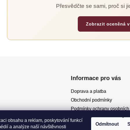
Přesvědčte se sami, proč si ji
Zobrazit oceněná 
Informace pro vás
Doprava a platba
Obchodní podmínky
Podmínky ochrany osobních
Moje objednávka
zaci obsahu a reklam, poskytování funkcí
Odmítnout
S
édií a analýze naší návštěvnosti