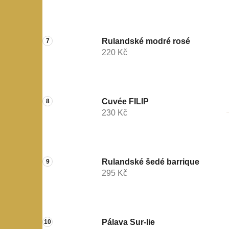
Rulandské modré rosé
220 Kč
Cuvée FILIP
230 Kč
Rulandské šedé barrique
295 Kč
Pálava Sur-lie