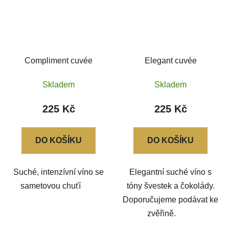
Compliment cuvée
Elegant cuvée
Skladem
Skladem
225 Kč
225 Kč
DO KOŠÍKU
DO KOŠÍKU
Suché, intenzívní víno se
Elegantní suché víno s
sametovou chuťí
tóny švestek a čokolády.
Doporučujeme podávat ke
zvěřině.