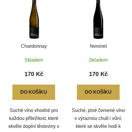
ý
r
p
o
i
d
s
u
p
k
r
t
Chardonnay
Neronet
o
ů
d
Skladem
Skladem
u
k
170 Kč
170 Kč
t
ů
DO KOŠÍKU
DO KOŠÍKU
Suché víno vhodné pro
Suché, plné červené víno
každou příležitost, které
s výraznou chutí i vůní,
skvěle doplní těstoviny s
které se skvěle hodí k