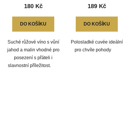
180 Kč
189 Kč
DO KOŠÍKU
DO KOŠÍKU
Suché růžové víno s vůní
Polosladké cuvée ideální
jahod a malin vhodné pro
pro chvíle pohody
posezení s přáteli i
slavnostní příležitost.