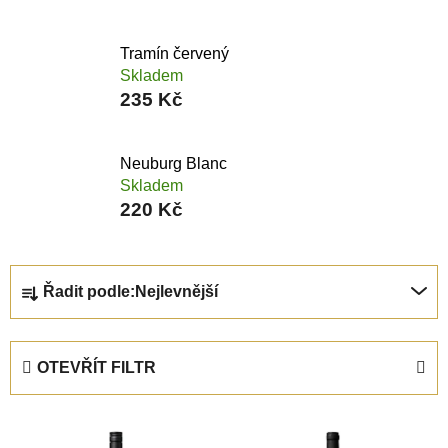
Tramín červený
Skladem
235 Kč
Neuburg Blanc
Skladem
220 Kč
Ř
Řadit podle:
Nejlevnější
a
z
e
OTEVŘÍT FILTR
n
í
V
p