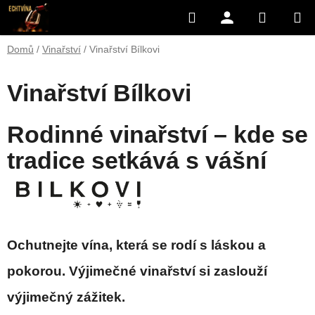
Přejít
Hledat
NÁKUP
na
obsah
KOŠÍK
Domů
/
Vinařství
/
Vinařství Bílkovi
Vinařství Bílkovi
Rodinné vinařství – kde se
tradice setkává s vášní
Och
utnejte vína, která se rodí s láskou a
pokorou. Výjimečné vinařství si zaslouží
výjimečný zážitek.