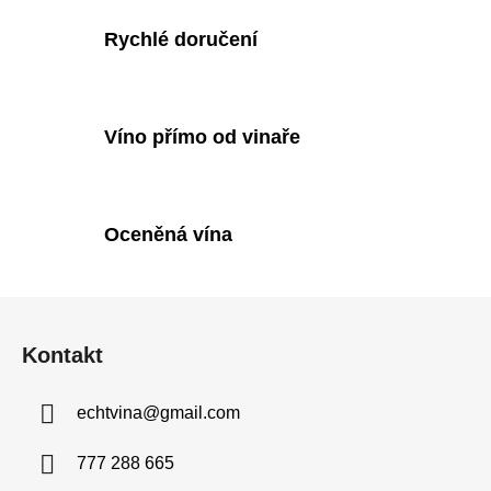
v
Rychlé doručení
k
y
v
ý
p
Víno přímo od vinaře
i
s
u
Oceněná vína
Z
á
Kontakt
p
a
echtvina
@
gmail.com
t
í
777 288 665