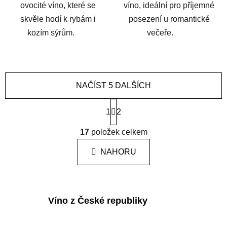
ovocité víno, které se
víno, ideální pro příjemné
skvěle hodí k rybám i
posezení u romantické
kozím sýrům.
večeře.
NAČÍST 5 DALŠÍCH
S
1
t
2
r
O
á
17
položek celkem
v
n
l
k
NAHORU
á
o
d
v
a
á
n
c
í
Víno z České republiky
í
p
r