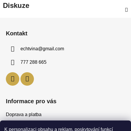
Diskuze
Z
á
Kontakt
p
a
echtvina
@
gmail.com
t
í
777 288 665
Informace pro vás
Doprava a platba
Obchodní podmínky
K personalizaci obsahu a reklam, poskytování funkcí