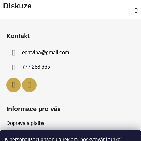
Diskuze
Z
á
Kontakt
p
a
echtvina
@
gmail.com
t
í
777 288 665
Informace pro vás
Doprava a platba
Obchodní podmínky
K personalizaci obsahu a reklam, poskytování funkcí