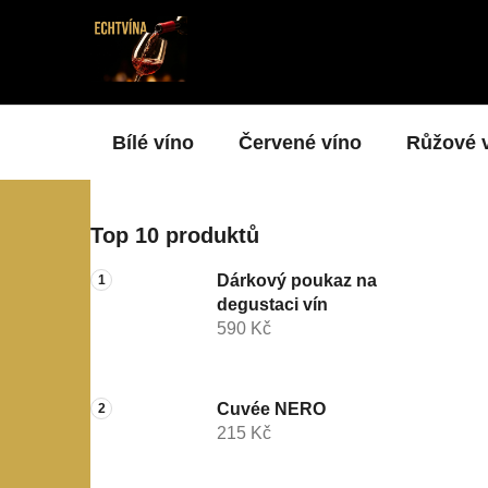
Přejít
na
obsah
Bílé víno
Červené víno
Růžové 
P
Top 10 produktů
o
s
Dárkový poukaz na
t
degustaci vín
r
590 Kč
a
n
n
Cuvée NERO
215 Kč
í
p