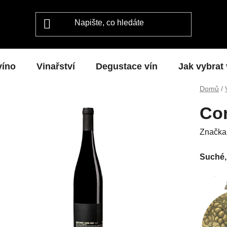
víno
Vinařství
Degustace vín
Jak vybrat
Domů
/
Co
Značka
Suché,