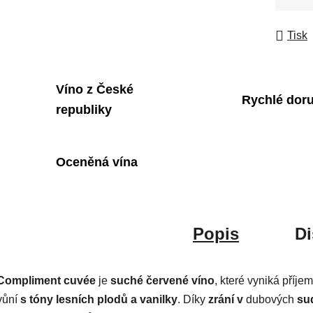
Měrná
Tisk
Víno z České
Rychlé dor
republiky
Oceněná vína
Popis
Di
Compliment cuvée
je
suché červené víno
, které vyniká příje
vůní
s tóny lesních plodů a vanilky
. Díky
zrání v
dubových
su