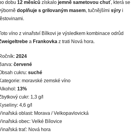
po dobu
12 měsíců
získalo
jemně sametovou chuť
, která se
výborně
doplňuje s grilovaným masem
, tučnějšími
sýry
i
těstovinami.
Toto víno z vinařství Bílkovi je výsledkem kombinace odrůd
Zweigeltrebe
a
Frankovka
z trati Nová hora.
Ročník:
2024
Barva:
červené
Obsah cukru:
suché
Kategorie: moravské zemské víno
Alkohol:
13%
Zbytkový cukr: 1,3 g/l
Kyseliny: 4,6 g/l
Vinařská oblast: Morava / Velkopavlovická
Vinařská obec: Velké Bílovice
Vinařská trať: Nová hora