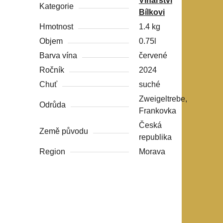
Vinařství
Kategorie
Bílkovi
Hmotnost
1.4 kg
Objem
0.75l
Barva vína
červené
Ročník
2024
Chuť
suché
Zweigeltrebe,
Odrůda
Frankovka
Česká
Země původu
republika
Region
Morava