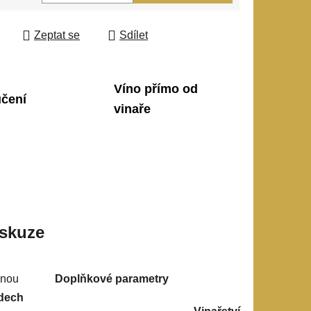
 cena:
Zeptat se
Sdílet
Víno přímo od
učení
vinaře
skuze
mnou
Doplňkové parametry
dech