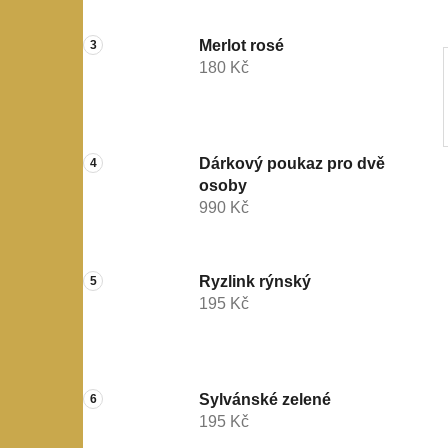
a
n
Merlot rosé
e
180 Kč
l
Dárkový poukaz pro dvě
osoby
990 Kč
Ryzlink rýnský
195 Kč
Sylvánské zelené
195 Kč