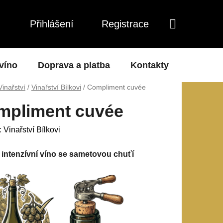
Přihlášení
Registrace
NÁKUPNÍ
KOŠÍK
 víno
Doprava a platba
Kontakty
O nás
Vinařství
/
Vinařství Bílkovi
/
Compliment cuvée
mpliment cuvée
:
Vinařství Bílkovi
 intenzívní víno se sametovou chuťí