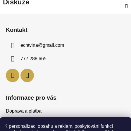
Diskuze
Z
á
Kontakt
p
a
echtvina
@
gmail.com
t
í
777 288 665
Informace pro vás
Doprava a platba
Obchodní podmínky
K personalizaci obsahu a reklam, poskytování funkcí
Podmínky ochrany osobních údajů