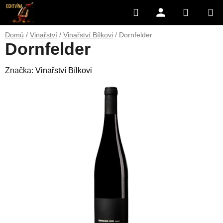
Přejít
Hledat
NÁKUP
na
obsah
KOŠÍK
Domů
/
Vinařství
/
Vinařství Bílkovi
/
Dornfelder
Dornfelder
Značka:
Vinařství Bílkovi