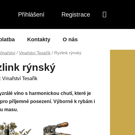
Přihlášení
Registrace
NÁKUPNÍ
KOŠÍK
platba
Kontakty
O nás
Vinařství
/
Vinařství Tesařík
/
Ryzlink rýnský
link rýnský
:
Vinařství Tesařík
yzrálé víno s harmonickou chutí, které je
 pro příjemné posezení. Výborné k rybám i
mu masu.