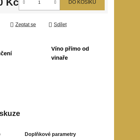
0 Kč
DO KOŠÍKU
 cena:
Zeptat se
Sdílet
Víno přímo od
učení
vinaře
skuze
é
Doplňkové parametry