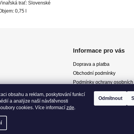
Vinařská trať: Slovenské
Objem: 0,75 l
Informace pro vás
Doprava a platba
Obchodní podmínky
Podmínky ochrany osobních
Moje objednávka
zaci obsahu a reklam, poskytování funkcí
Odmítnout
S
édií a analýze naší návštěvnosti
oubory cookies. Více informací
zde
.
í
zena.
Upravit nastavení cookies