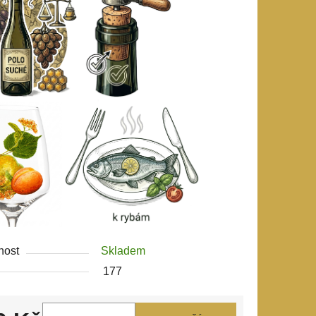
nost
Skladem
177