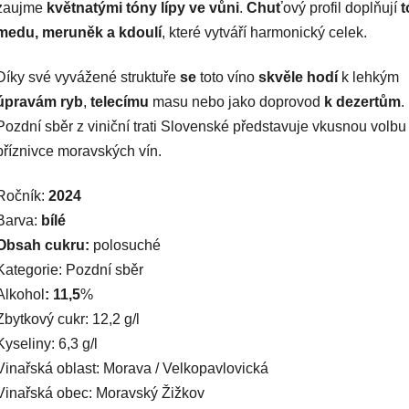
zaujme
květnatými tóny lípy ve vůni
.
Chuť
ový profil doplňují
t
medu, meruněk a kdoulí
, které vytváří harmonický celek.
Díky své vyvážené struktuře
se
toto víno
skvěle hodí
k lehkým
úpravám ryb
,
telecímu
masu nebo jako doprovod
k dezertům
.
Pozdní sběr z viniční trati Slovenské představuje vkusnou volbu
příznivce moravských vín.
Ročník:
2024
Barva:
bílé
Obsah cukru:
polosuché
Kategorie: Pozdní sběr
Alkohol
:
11,5
%
Zbytkový cukr: 12,2 g/l
Kyseliny: 6,3 g/l
Vinařská oblast: Morava / Velkopavlovická
Vinařská obec: Moravský Žižkov