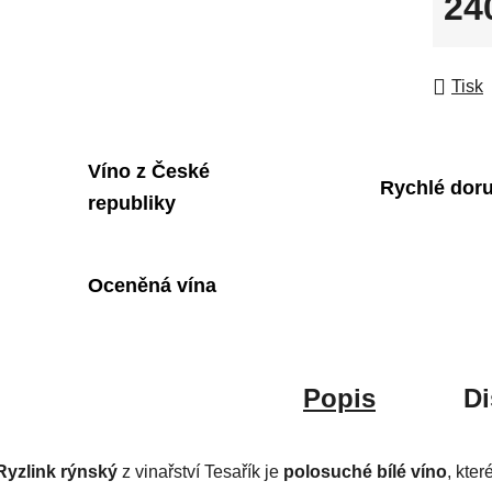
24
Měrná
Tisk
Víno z České
Rychlé dor
republiky
Oceněná vína
Popis
Di
Ryzlink rýnský
z vinařství Tesařík je
polosuché bílé víno
, kter