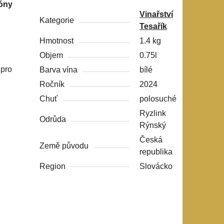
óny
Vinařství
Kategorie
Tesařík
Hmotnost
1.4 kg
Objem
0.75l
 pro
Barva vína
bílé
Ročník
2024
Chuť
polosuché
Ryzlink
Odrůda
Rýnský
Česká
Země původu
republika
Region
Slovácko