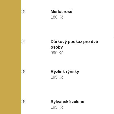
a
n
Merlot rosé
e
180 Kč
l
Dárkový poukaz pro dvě
osoby
990 Kč
Ryzlink rýnský
195 Kč
Sylvánské zelené
195 Kč