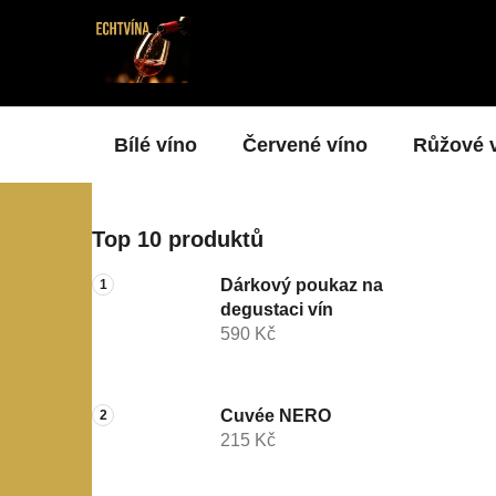
Přejít
na
obsah
Bílé víno
Červené víno
Růžové 
P
Top 10 produktů
o
s
Dárkový poukaz na
t
degustaci vín
r
590 Kč
a
n
n
Cuvée NERO
215 Kč
í
p