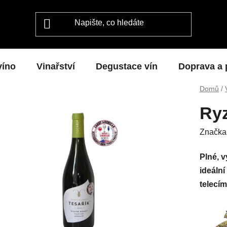
víno
Vinařství
Degustace vín
Doprava a 
Domů
/
Ryz
Značka
Plné, v
ideální
telecí