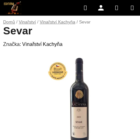
Přejít
Hledat
NÁKUP
na
obsah
KOŠÍK
Domů
/
Vinařství
/
Vinařství Kachyňa
/
Sevar
Sevar
Značka:
Vinařství Kachyňa