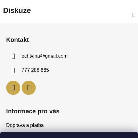
Diskuze
Z
á
Kontakt
p
a
echtvina
@
gmail.com
t
í
777 288 665
Informace pro vás
Doprava a platba
Obchodní podmínky