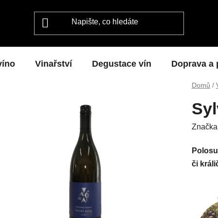
víno
Vinařství
Degustace vín
Doprava a 
Domů
/
Syl
Značka
Polosuc
či král