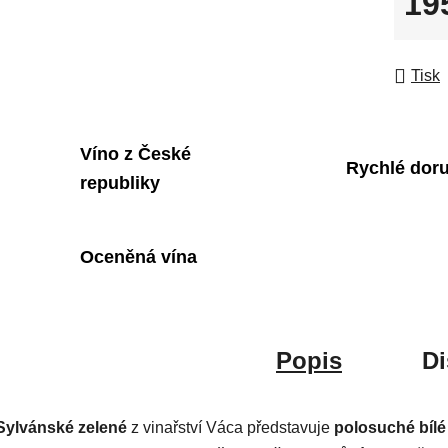
19
Měrná
Tisk
Víno z České
Rychlé dor
republiky
Oceněná vína
Popis
Di
Sylvánské zelené
z vinařství Váca představuje
polosuché bílé