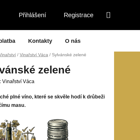
Přihlášení
Registrace
NÁKUPNÍ
KOŠÍK
platba
Kontakty
O nás
Vinařství
/
Vinařství Váca
/
Sylvánské zelené
vánské zelené
:
Vinařství Váca
hé plné víno, které se skvěle hodí k drůbeži
ičímu masu.