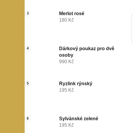
a
n
Merlot rosé
e
180 Kč
l
Dárkový poukaz pro dvě
osoby
990 Kč
Ryzlink rýnský
195 Kč
Sylvánské zelené
195 Kč