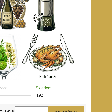
nost
Skladem
192