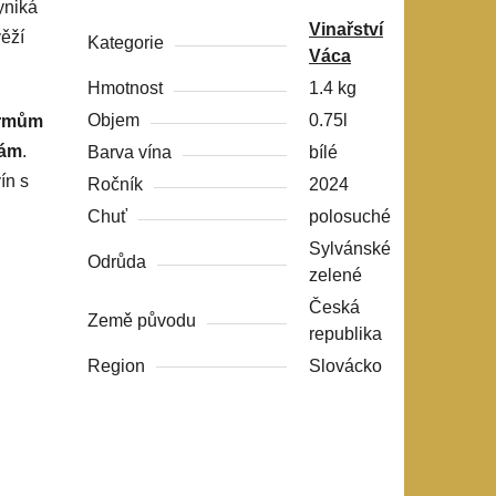
yniká
Vinařství
věží
Kategorie
Váca
Hmotnost
1.4 kg
Objem
0.75l
krmům
ám
.
Barva vína
bílé
ín s
Ročník
2024
Chuť
polosuché
Sylvánské
Odrůda
zelené
Česká
Země původu
republika
Region
Slovácko