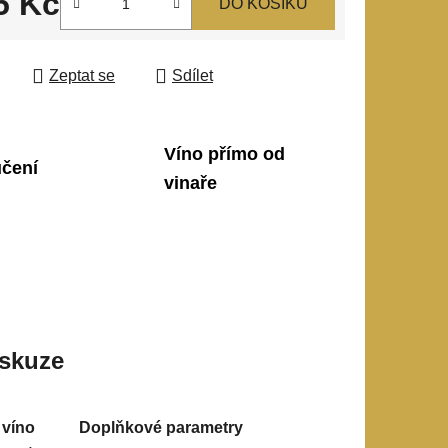
5 Kč
DO KOŠÍKU
 cena:
Zeptat se
Sdílet
Víno přímo od
učení
vinaře
skuze
 víno
Doplňkové parametry