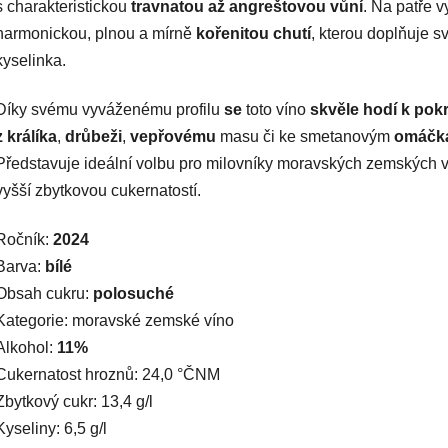
s charakteristickou
travnatou až angreštovou vůní
. Na patře v
harmonickou, plnou a mírně
kořenitou chutí
, kterou doplňuje s
kyselinka.
Díky svému vyváženému profilu
se
toto víno
skvěle hodí k po
z králíka
,
drůbeži
,
vepřovému
masu či ke smetanovým
omáčk
Představuje ideální volbu pro milovníky moravských zemských v
vyšší zbytkovou cukernatostí.
Ročník:
2024
Barva:
bílé
Obsah cukru:
polosuché
Kategorie: moravské zemské víno
Alkohol:
11%
Cukernatost hroznů: 24,0 °ČNM
Zbytkový cukr: 13,4 g/l
Kyseliny: 6,5 g/l