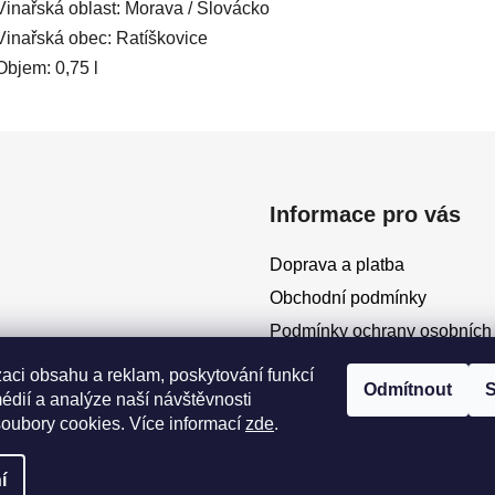
Vinařská oblast: Morava / Slovácko
Vinařská obec: Ratíškovice
Objem: 0,75 l
Informace pro vás
Doprava a platba
Obchodní podmínky
Podmínky ochrany osobních
Moje objednávka
zaci obsahu a reklam, poskytování funkcí
Odmítnout
S
édií a analýze naší návštěvnosti
oubory cookies. Více informací
zde
.
í
zena.
Upravit nastavení cookies