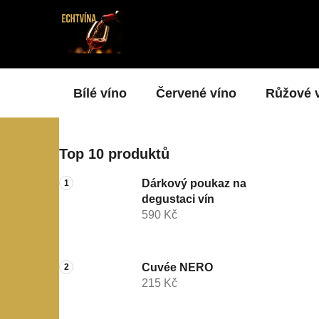
Přejít
na
obsah
Bílé víno
Červené víno
Růžové 
P
Top 10 produktů
o
s
Dárkový poukaz na
t
degustaci vín
r
590 Kč
a
n
n
Cuvée NERO
215 Kč
í
p