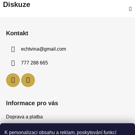
Diskuze
Z
á
Kontakt
p
a
echtvina
@
gmail.com
t
í
777 288 665
Informace pro vás
Doprava a platba
Obchodní podmínky
K personalizaci obsahu a reklam, poskytování funkcí
Podmínky ochrany osobních údajů